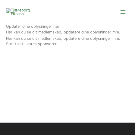
Gå
til
indholdet
Opdater dine oplysninger her
Her kan du se dit medlemskab, opdatere dine oplysninger mm.
Her kan du se dit medlemskab, opdatere dine oplysninger mm.
Stor tak til vores sponsorer