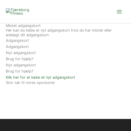
Gå
til
indholdet
Mistet adgangskort
Her kan du købe et nyt adgangskort hvis du har mistet eller
ødelagt dit adgangskort
Adgangskort
Adgangskort
Nyt adgangskort
Brug for hjælp?
Nyt adgangskort
Brug for hjælp?
Klik her for at købe et nyt adgangskort
Stor tak til vores sponsorer