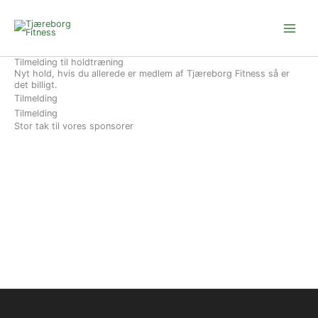
Gå
til
indholdet
Tilmelding til holdtræning
Nyt hold, hvis du allerede er medlem af Tjæreborg Fitness så er
det billigt.
Tilmelding
Tilmelding
Stor tak til vores sponsorer