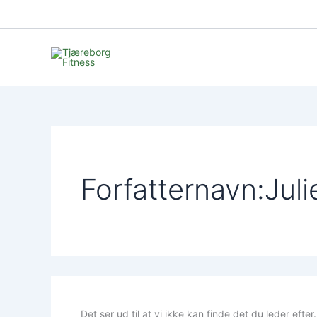
Søg
Gå
efter:
til
indholdet
Forfatternavn:Juli
Det ser ud til at vi ikke kan finde det du leder efte