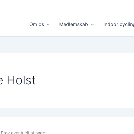
Om os
Medlemskab
Indoor cyclin
e Holst
r. Prøv eventuelt at søge.